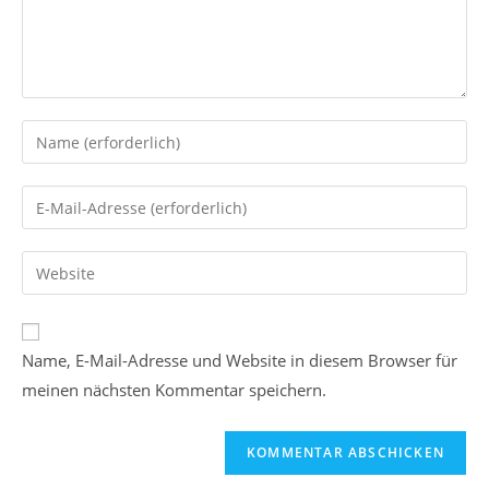
Gib
deinen
Namen
Gib
oder
deine
Benutzernamen
E-
Gib
zum
Mail-
deine
Kommentieren
Adresse
Website-
ein
zum
URL
Name, E-Mail-Adresse und Website in diesem Browser für
Kommentieren
ein
ein
meinen nächsten Kommentar speichern.
(optional)